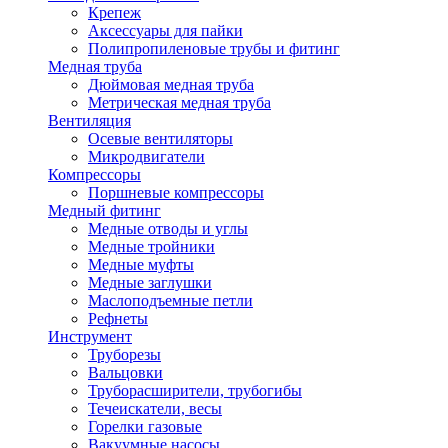
Крепеж
Аксессуары для пайки
Полипропиленовые трубы и фитинг
Медная труба
Дюймовая медная труба
Метрическая медная труба
Вентиляция
Осевые вентиляторы
Микродвигатели
Компрессоры
Поршневые компрессоры
Медный фитинг
Медные отводы и углы
Медные тройники
Медные муфты
Медные заглушки
Маслоподъемные петли
Рефнеты
Инструмент
Труборезы
Вальцовки
Труборасширители, трубогибы
Течеискатели, весы
Горелки газовые
Вакуумные насосы