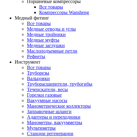
Поршневые компрессоры
Все товары
Компрессоры Wansheng
Медный фитинг
Все товары
Медные отводы и углы
Медные тройники
Медные муфты
Медные заглушки
Маслоподъемные петли
Рефнеты
Инструмент
Все товары
Труборезы
Вальцовки
Труборасширители, трубогибы
Течеискатели, весы
Горелки газовые
Вакуумные насосы
Манометрические коллекторы
Заправочные шланги
Адаптеры и переходники
Манометры, вакуумметры
Мультиметры
Станции регенерации