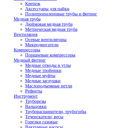
Крепеж
Аксессуары для пайки
Полипропиленовые трубы и фитинг
Медная труба
Дюймовая медная труба
Метрическая медная труба
Вентиляция
Осевые вентиляторы
Микродвигатели
Компрессоры
Поршневые компрессоры
Медный фитинг
Медные отводы и углы
Медные тройники
Медные муфты
Медные заглушки
Маслоподъемные петли
Рефнеты
Инструмент
Труборезы
Вальцовки
Труборасширители, трубогибы
Течеискатели, весы
Горелки газовые
Вакуумные насосы