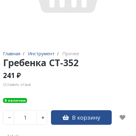
Адаптеры и переходники
Манометры, вакуумметры
Мультиметры
Станции регенерации
Прочее
Главная
Инструмент
Прочее
Гребенка CT-352
241 ₽
Оставить отзыв
В наличии
В корзину
−
+