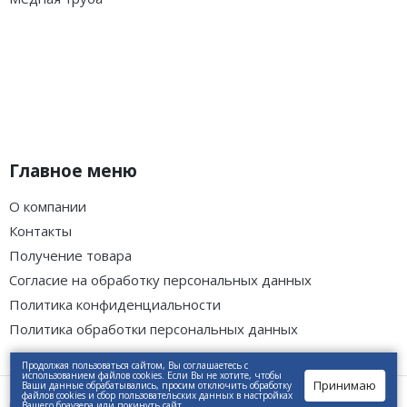
Главное меню
О компании
Контакты
Получение товара
Согласие на обработку персональных данных
Политика конфиденциальности
Политика обработки персональных данных
Продолжая пользоваться сайтом, Вы соглашаетесь с
использованием файлов cookies. Если Вы не хотите, чтобы
Принимаю
Ваши данные обрабатывались, просим отключить обработку
файлов cookies и сбор пользовательских данных в настройках
работает на полатформе
InSales
Вашего браузера или покинуть сайт.