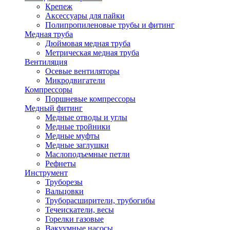
Крепеж
Аксессуары для пайки
Полипропиленовые трубы и фитинг
Медная труба
Дюймовая медная труба
Метрическая медная труба
Вентиляция
Осевые вентиляторы
Микродвигатели
Компрессоры
Поршневые компрессоры
Медный фитинг
Медные отводы и углы
Медные тройники
Медные муфты
Медные заглушки
Маслоподъемные петли
Рефнеты
Инструмент
Труборезы
Вальцовки
Труборасширители, трубогибы
Течеискатели, весы
Горелки газовые
Вакуумные насосы