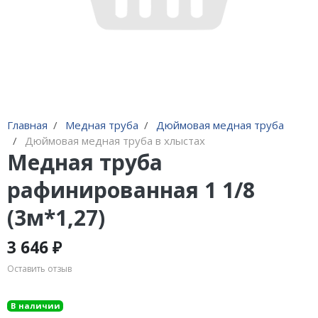
Адаптеры и переходники
Манометры, вакуумметры
Мультиметры
Станции регенерации
Прочее
Главная
Медная труба
Дюймовая медная труба
Дюймовая медная труба в хлыстах
Медная труба
рафинированная 1 1/8
(3м*1,27)
3 646 ₽
Оставить отзыв
В наличии