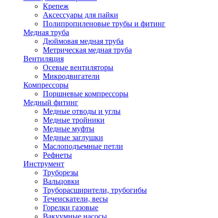
Крепеж
Аксессуары для пайки
Полипропиленовые трубы и фитинг
Медная труба
Дюймовая медная труба
Метрическая медная труба
Вентиляция
Осевые вентиляторы
Микродвигатели
Компрессоры
Поршневые компрессоры
Медный фитинг
Медные отводы и углы
Медные тройники
Медные муфты
Медные заглушки
Маслоподъемные петли
Рефнеты
Инструмент
Труборезы
Вальцовки
Труборасширители, трубогибы
Течеискатели, весы
Горелки газовые
Вакуумные насосы