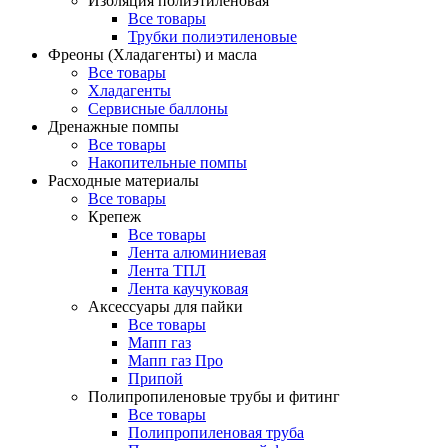
Изоляция полиэтиленовая
Все товары
Трубки полиэтиленовые
Фреоны (Хладагенты) и масла
Все товары
Хладагенты
Сервисные баллоны
Дренажные помпы
Все товары
Накопительные помпы
Расходные материалы
Все товары
Крепеж
Все товары
Лента алюминиевая
Лента ТПЛ
Лента каучуковая
Аксессуары для пайки
Все товары
Мапп газ
Мапп газ Про
Припой
Полипропиленовые трубы и фитинг
Все товары
Полипропиленовая труба