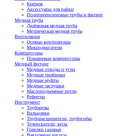
Крепеж
Аксессуары для пайки
Полипропиленовые трубы и фитинг
Медная труба
Дюймовая медная труба
Метрическая медная труба
Вентиляция
Осевые вентиляторы
Микродвигатели
Компрессоры
Поршневые компрессоры
Медный фитинг
Медные отводы и углы
Медные тройники
Медные муфты
Медные заглушки
Маслоподъемные петли
Рефнеты
Инструмент
Труборезы
Вальцовки
Труборасширители, трубогибы
Течеискатели, весы
Горелки газовые
Вакуумные насосы