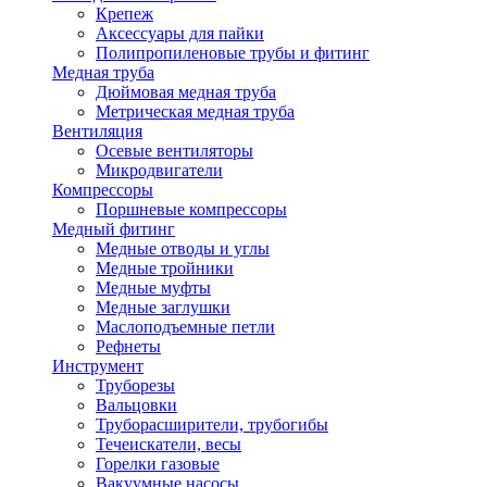
Крепеж
Аксессуары для пайки
Полипропиленовые трубы и фитинг
Медная труба
Дюймовая медная труба
Метрическая медная труба
Вентиляция
Осевые вентиляторы
Микродвигатели
Компрессоры
Поршневые компрессоры
Медный фитинг
Медные отводы и углы
Медные тройники
Медные муфты
Медные заглушки
Маслоподъемные петли
Рефнеты
Инструмент
Труборезы
Вальцовки
Труборасширители, трубогибы
Течеискатели, весы
Горелки газовые
Вакуумные насосы