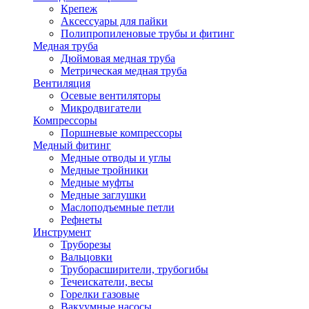
Крепеж
Аксессуары для пайки
Полипропиленовые трубы и фитинг
Медная труба
Дюймовая медная труба
Метрическая медная труба
Вентиляция
Осевые вентиляторы
Микродвигатели
Компрессоры
Поршневые компрессоры
Медный фитинг
Медные отводы и углы
Медные тройники
Медные муфты
Медные заглушки
Маслоподъемные петли
Рефнеты
Инструмент
Труборезы
Вальцовки
Труборасширители, трубогибы
Течеискатели, весы
Горелки газовые
Вакуумные насосы