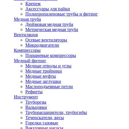
Крепеж
Аксессуары для пайки
Полипропиленовые трубы и фитинг
Медная труба
Дюймовая медная труба
Метрическая медная труба
Вентиляция
Осевые вентиляторы
Микродвигатели
Компрессоры
Поршневые компрессоры
Медный фитинг
Медные отводы и углы
Медные тройники
Медные муфты
Медные заглушки
Маслоподъемные петли
Рефнеты
Инструмент
Труборезы
Вальцовки
Труборасширители, трубогибы
Течеискатели, весы
Горелки газовые
Вакуумные насосы