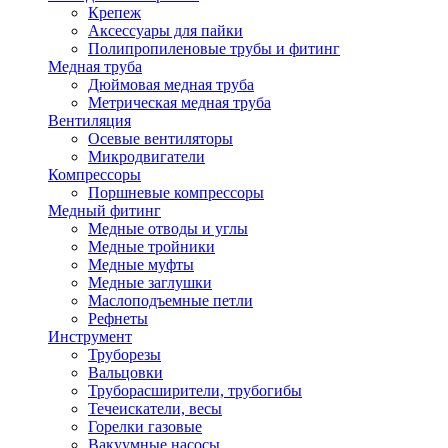
Крепеж
Аксессуары для пайки
Полипропиленовые трубы и фитинг
Медная труба
Дюймовая медная труба
Метрическая медная труба
Вентиляция
Осевые вентиляторы
Микродвигатели
Компрессоры
Поршневые компрессоры
Медный фитинг
Медные отводы и углы
Медные тройники
Медные муфты
Медные заглушки
Маслоподъемные петли
Рефнеты
Инструмент
Труборезы
Вальцовки
Труборасширители, трубогибы
Течеискатели, весы
Горелки газовые
Вакуумные насосы