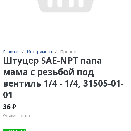
Адаптеры и переходники
Манометры, вакуумметры
Мультиметры
Станции регенерации
Прочее
Главная
Инструмент
Прочее
Штуцер SAE-NPT папа
мама с резьбой под
вентиль 1/4 - 1/4, 31505-01-
01
36 ₽
Оставить отзыв
В наличии