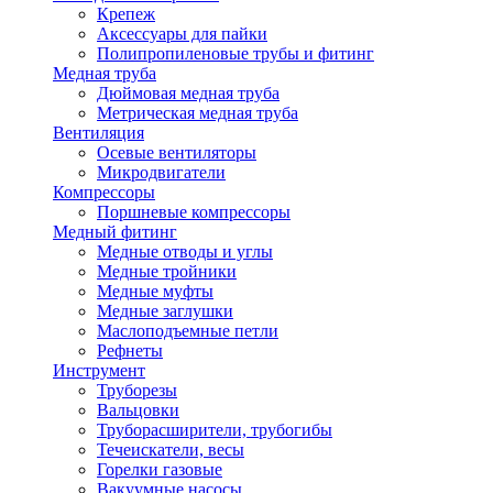
Крепеж
Аксессуары для пайки
Полипропиленовые трубы и фитинг
Медная труба
Дюймовая медная труба
Метрическая медная труба
Вентиляция
Осевые вентиляторы
Микродвигатели
Компрессоры
Поршневые компрессоры
Медный фитинг
Медные отводы и углы
Медные тройники
Медные муфты
Медные заглушки
Маслоподъемные петли
Рефнеты
Инструмент
Труборезы
Вальцовки
Труборасширители, трубогибы
Течеискатели, весы
Горелки газовые
Вакуумные насосы