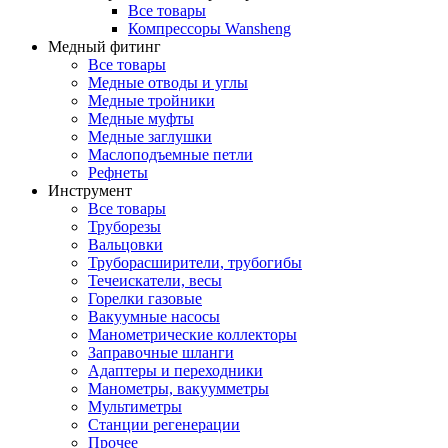
Все товары
Компрессоры Wansheng
Медный фитинг
Все товары
Медные отводы и углы
Медные тройники
Медные муфты
Медные заглушки
Маслоподъемные петли
Рефнеты
Инструмент
Все товары
Труборезы
Вальцовки
Труборасширители, трубогибы
Течеискатели, весы
Горелки газовые
Вакуумные насосы
Манометрические коллекторы
Заправочные шланги
Адаптеры и переходники
Манометры, вакуумметры
Мультиметры
Станции регенерации
Прочее