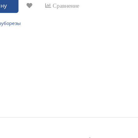
ину
Сравнение
руборезы