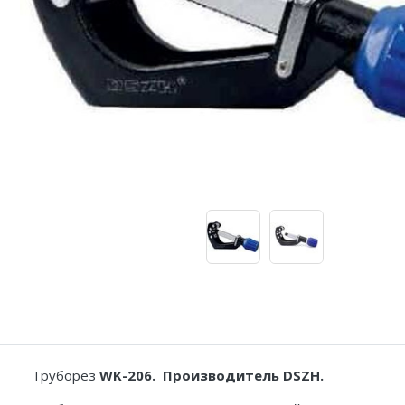
Адаптеры и переходники
Манометры, вакуумметры
Мультиметры
Станции регенерации
Прочее
Труборез
WK-206. Производитель DSZH.