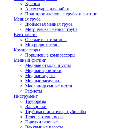
Крепеж
Аксессуары для пайки
Полипропиленовые трубы и фитинг
Медная труба
Дюймовая медная труба
Метрическая медная труба
Вентиляция
Осевые вентиляторы
Микродвигатели
Компрессоры
Поршневые компрессоры
Медный фитинг
Медные отводы и углы
Медные тройники
Медные муфты
Медные заглушки
Маслоподъемные петли
Рефнеты
Инструмент
Труборезы
Вальцовки
Труборасширители, трубогибы
Течеискатели, весы
Горелки газовые
Вакуумные насосы